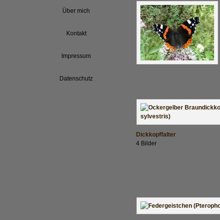
Über mich
Kontakt
Impressum
Datenschutz
Dickkopffalter
4 Bilder