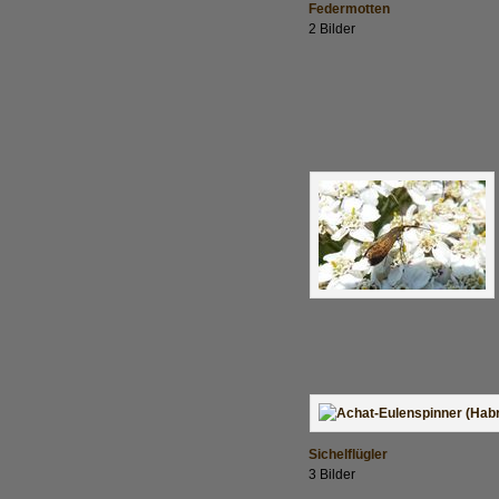
Federmotten
2 Bilder
Sichelflügler
3 Bilder