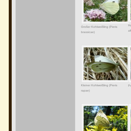
Hu
Großer Kohlweißling (Pieris
al
brassicae)
Kleiner Kohlweißling (Pieris
Po
rapae)