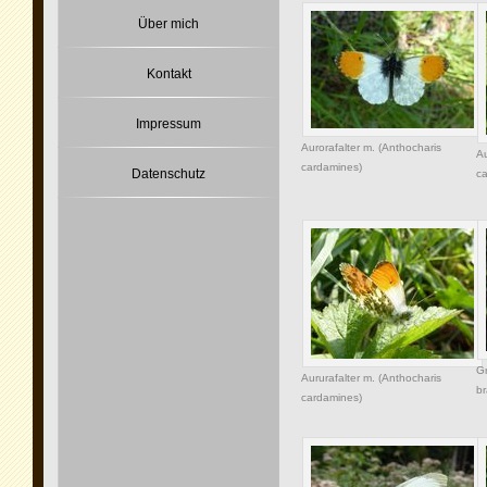
Über mich
Kontakt
Impressum
Aurorafalter m. (Anthocharis
Au
cardamines)
Datenschutz
ca
Gr
Aururafalter m. (Anthocharis
br
cardamines)