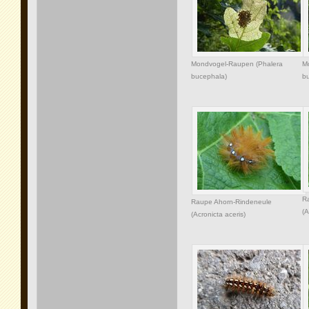
Mondvogel-Raupen (Phalera
M
bucephala)
b
R
Raupe Ahorn-Rindeneule
(A
(Acronicta aceris)