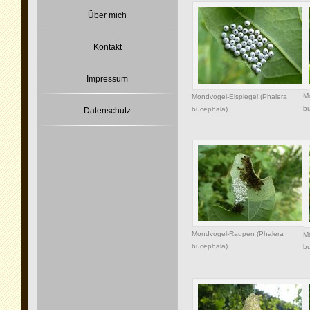
Über mich
Kontakt
Impressum
Mo
Mondvogel-Eispiegel (Phalera
b
bucephala)
Datenschutz
Mondvogel-Raupen (Phalera
M
bucephala)
b